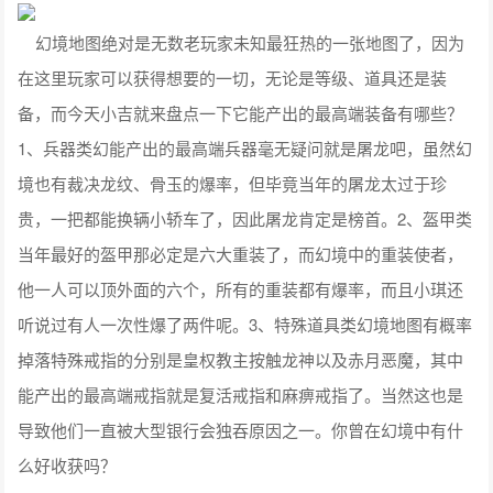
幻境地图绝对是无数老玩家未知最狂热的一张地图了，因为
在这里玩家可以获得想要的一切，无论是等级、道具还是装
备，而今天小吉就来盘点一下它能产出的最高端装备有哪些？
1、兵器类幻能产出的最高端兵器毫无疑问就是屠龙吧，虽然幻
境也有裁决龙纹、骨玉的爆率，但毕竟当年的屠龙太过于珍
贵，一把都能换辆小轿车了，因此屠龙肯定是榜首。2、盔甲类
当年最好的盔甲那必定是六大重装了，而幻境中的重装使者，
他一人可以顶外面的六个，所有的重装都有爆率，而且小琪还
听说过有人一次性爆了两件呢。3、特殊道具类幻境地图有概率
掉落特殊戒指的分别是皇权教主按触龙神以及赤月恶魔，其中
能产出的最高端戒指就是复活戒指和麻痹戒指了。当然这也是
导致他们一直被大型银行会独吞原因之一。你曾在幻境中有什
么好收获吗？