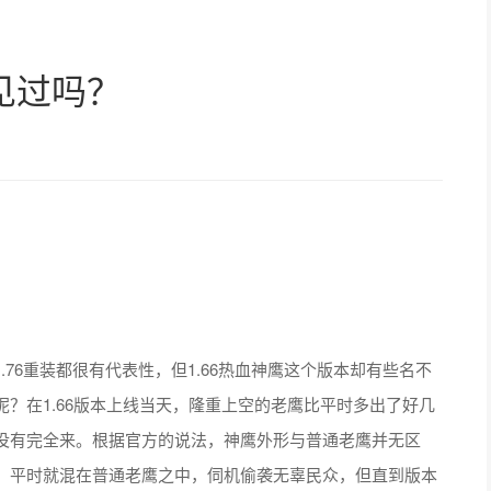
见过吗？
.76重装都很有代表性，但1.66热血神鹰这个版本却有些名不
？在1.66版本上线当天，隆重上空的老鹰比平时多出了好几
没有完全来。根据官方的说法，神鹰外形与普通老鹰并无区
，平时就混在普通老鹰之中，伺机偷袭无辜民众，但直到版本