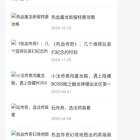
热血屠龙新服特惠攻略
2024-10-12
《热血传奇》：几个值得玩家
们纪念的时刻
2024-11-20
小法师勇闯屠龙殿，遇上隐藏
BOSS暗之触龙神爆出全区第一
2025-09-01
把屠龙！
玩传奇，选法师真累
2025-04-08
热血传奇幻境地图出的高端装