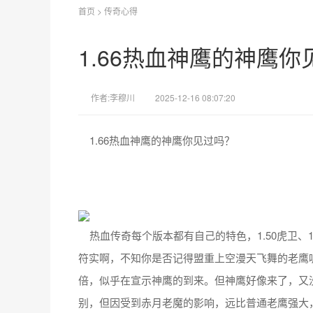
首页
>
传奇心得
1.66热血神鹰的神鹰你
作者:李穆川
2025-12-16 08:07:20
1.66热血神鹰的神鹰你见过吗？
热血传奇每个版本都有自己的特色，1.50虎卫、1
符实啊，不知你是否记得盟重上空漫天飞舞的老鹰呢
倍，似乎在宣示神鹰的到来。但神鹰好像来了，又
别，但因受到赤月老魔的影响，远比普通老鹰强大