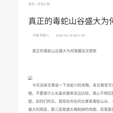
首页
>
传奇心得
真正的毒蛇山谷盛大为
作者:李穆川
2026-05-19 08:01:08
真正的毒蛇山谷盛大为何雪藏这次更新
今天闲来无事说一下龙蛇川的攻略，各位看官可
服，不要拿什么水晶衣服来这边比较，真心不想回
题，如你们所见，我现在所在的位置是毒蛇山谷，
盛大的两层，第三层是盛大阉割掉的地图，而里面