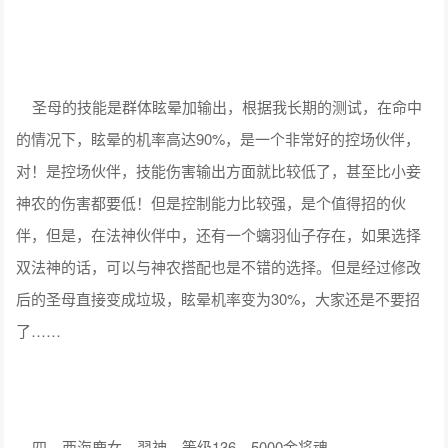
圣母的技能是群体眩晕加输出，根据我长期的测试，在命中
的情况下，眩晕的机率高达90%，是一个非常好的控场伙伴，
对！是控场伙伴，技能伤害输出方面就比较低了，甚至比小妾
神农的伤害都要低！但是控制能力比较强，是个值得招的伙
伴，但是，在法神伙伴中，还有一个螭羽仙子存在，如果选择
双法神的话，可以与神农搭配也是不错的选择。但是经过修改
后的圣母直接变成垃圾，眩晕机率变为30%，大家还是不要招
了……
四、西海鹿女，羿神，等级136，5000金将魂