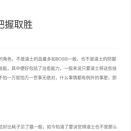
把握取胜
角色，不是道士的血量多如BOSS一般、也不是道士的防御
技能，其中便好包括了治愈能力，一般来说只要道士将这些技
不怕一万就怕万一世事无绝对，什么事情都有例外的事麽，即
总好比耗子见了猫一般，如今知道了要诀觉得道士也不是那么