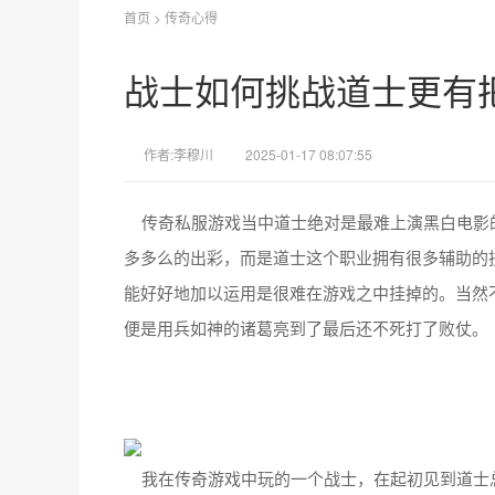
首页
>
传奇心得
战士如何挑战道士更有
作者:李穆川
2025-01-17 08:07:55
传奇私服游戏当中道士绝对是最难上演黑白电影的
多多么的出彩，而是道士这个职业拥有很多辅助的
能好好地加以运用是很难在游戏之中挂掉的。当然
便是用兵如神的诸葛亮到了最后还不死打了败仗。
我在传奇游戏中玩的一个战士，在起初见到道士