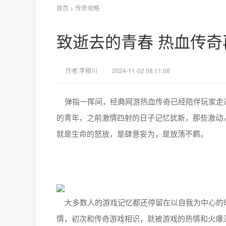
首页
>
传奇攻略
致逝去的青春 热血传奇
作者:李穆川
2024-11-02 08:11:08
弹指一挥间，经典网游热血传奇已经陪伴玩家走
的青年，之前激情四射的日子记忆犹新，那些激动
就是生命的怒放，是肆意妄为，是放荡不羁。
大多数人的游戏记忆都还停留在以自我为中心的
情，初次和传奇游戏相识，就被游戏的热情和火爆