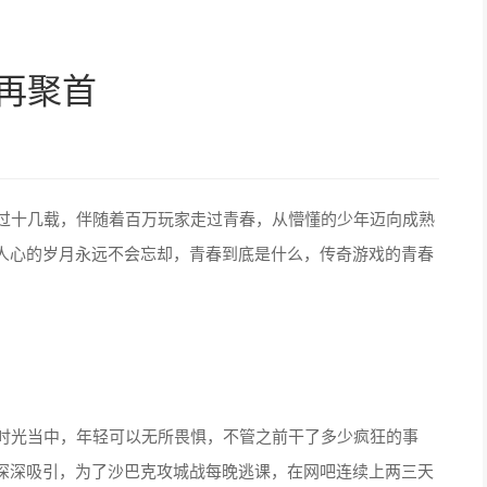
再聚首
过十几载，伴随着百万玩家走过青春，从懵懂的少年迈向成熟
人心的岁月永远不会忘却，青春到底是什么，传奇游戏的青春
时光当中，年轻可以无所畏惧，不管之前干了多少疯狂的事
深深吸引，为了沙巴克攻城战每晚逃课，在网吧连续上两三天