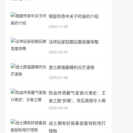
锦瑟传奇中关于时装的介绍
2024-11-28
法师玩家前期后期发展攻略
2025-03-20
道士颜值巅峰的光芒道袍
2025-07-28
热血传奇霸气家族兴衰史：王
者之路“折戟”，背后真相令人唏
2026-03-04
嘘
战士拥有好装备就能轻松地打
怪物