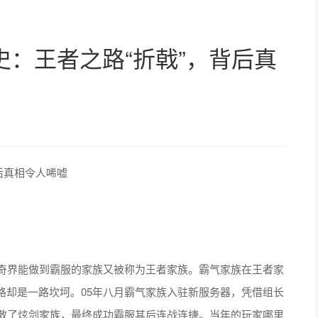
：王者之路“折戟”，背后真
后真相令人唏嘘
奇界能做到霸服的家族又被称为王者家族。霸气家族在王者家
路却是一路坎坷。05年八月霸气家族入驻新服务器，凭借组长
打散了炫剑家族，最终成功霸服其后连战连捷。当年的玩家哪里