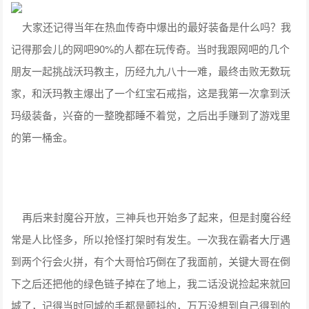
大家还记得当年在热血传奇中爆出的最好装备是什么吗？我
记得那会儿的网吧90%的人都在玩传奇。当时我跟网吧的几个
朋友一起挑战沃玛教主，历经九九八十一难，最终击败无数玩
家，和沃玛教主爆出了一个红宝石戒指，这是我第一次拿到沃
玛级装备，兴奋的一整晚都睡不着觉，之后出手赚到了游戏里
的第一桶金。
再后来封魔谷开放，三神兵也开始多了起来，但是封魔谷经
常是人比怪多，所以抢怪打架时有发生。一次我在霸者大厅遇
到两个行会火拼，有个大哥恰巧倒在了我面前，关键大哥在倒
下之后还把他的绿色链子掉在了地上，我二话没说捡起来就回
城了，记得当时回城的手都是颤抖的，万万没想到自己得到的