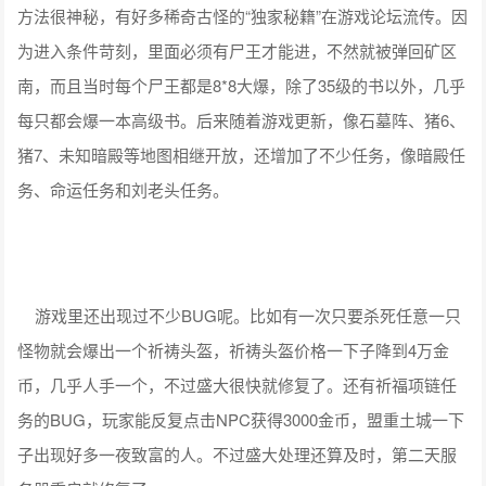
方法很神秘，有好多稀奇古怪的“独家秘籍”在游戏论坛流传。因
为进入条件苛刻，里面必须有尸王才能进，不然就被弹回矿区
南，而且当时每个尸王都是8*8大爆，除了35级的书以外，几乎
每只都会爆一本高级书。后来随着游戏更新，像石墓阵、猪6、
猪7、未知暗殿等地图相继开放，还增加了不少任务，像暗殿任
务、命运任务和刘老头任务。
游戏里还出现过不少BUG呢。比如有一次只要杀死任意一只
怪物就会爆出一个祈祷头盔，祈祷头盔价格一下子降到4万金
币，几乎人手一个，不过盛大很快就修复了。还有祈福项链任
务的BUG，玩家能反复点击NPC获得3000金币，盟重土城一下
子出现好多一夜致富的人。不过盛大处理还算及时，第二天服